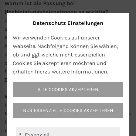
Warum ist die Passung bei
Hochleistungsheizpatronen so wichtig?
Zwischen Heizpatrone und Aufnahmebohrung
Datenschutz Einstellungen
sollte das Bohrungsspiel möglichst gering sein.
Eine ungeeignete Passung kann die
Wir verwenden Cookies auf unserer
Manteltemperatur deutlich erhöhen und dadurch
Webseite. Nachfolgend können Sie wählen,
die Lebensdauer der Heizpatrone verkürzen. Aus
ob und ggf. welche nicht-essenziellen
diesem Grund empfiehlt sich insbesondere bei
Cookies Sie akzeptieren möchten und
hohen Oberflächenbelastungen eine präzise
erhalten hierzu weitere Informationen.
Bearbeitung der Bohrung.
ALLE COOKIES AKZEPTIEREN
Was sind Heizregister?
Heizregister dienen zur Erwärmung gasförmiger
NUR ESSENZIELLE COOKIES AKZEPTIEREN
Medien. Dabei strömt das Medium über einen offen
liegenden Widerstandsdraht und wird durch
natürliche oder erzwungene Konvektion erwärmt.
Essenziell