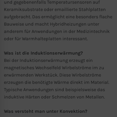
und gegebenenfalls Temperatursensoren auf
betreiben (“essential”). Alle anderen
Keramiksubstrate oder emaillierte Stahlplatten
Cookies werden nur gesetzt, wenn Sie
aufgebracht. Das ermöglicht eine besonders flache
ihrer Verwendung zustimmen (z. B. für
Bauweise und macht Hybridheizungen unter
Google Maps).
anderem für Anwendungen in der Medizintechnik
oder für Warmhalteplatten interessant.
Über die Auswahl bestimmter Cookies in
den Akkordeon-Elementen können Sie
Was ist die Induktionserwärmung?
wählen, ob Sie “nur wesentliche Cookies”,
Bei der Induktionserwärmung erzeugt ein
“alle Cookies akzeptieren“ oder
magnetisches Wechselfeld Wirbelströme im zu
“individuelle Cookie-Einstellungen
erwärmenden Werkstück. Diese Wirbelströme
speichern“ möchten.
erzeugen die benötigte Wärme direkt im Material.
Typische Anwendungen sind beispielsweise das
Die Zustimmung zur Verwendung von
induktive Härten oder Schmelzen von Metallen.
nicht essentiellen Cookies ist freiwillig.
Sie können Ihre Einstellungen auch
Was versteht man unter Konvektion?
nachträglich über die Schaltfläche