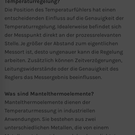
Temperaturregelung?
Nutzungsdaten verwendet werden.
Die Position des Temperaturfühlers hat einen
entscheidenden Einfluss auf die Genauigkeit der
Indem Sie das mit den Google-Diensten
Temperaturregelung. Idealerweise befindet sich
verbundene Cookie akzeptieren, stimmen
der Messpunkt direkt an der prozessrelevanten
Sie gemäß Art. 49 Abs. 1 S. 1 lit. a DSGVO
Stelle. Je größer der Abstand zum eigentlichen
ein, dass Ihre Daten in den USA durch
Messort ist, desto ungenauer kann die Regelung
Google verarbeitet werden. Die USA
arbeiten. Zusätzlich können Zeitverzögerungen,
werden vom Europäischen Gerichtshof
Leitungswiderstände oder die Genauigkeit des
als ein Land mit einem nach EU-
Reglers das Messergebnis beeinflussen.
Standards unzureichenden
Datenschutzniveau eingestuft.
Was sind Mantelthermoelemente?
Mantelthermoelemente dienen der
Es besteht insbesondere das Risiko, dass
Temperaturmessung in industriellen
Ihre Daten von US-Behörden zu Kontroll-
Anwendungen. Sie bestehen aus zwei
und Überwachungszwecken,
unterschiedlichen Metallen, die von einem
möglicherweise ohne Rechtsmittel,