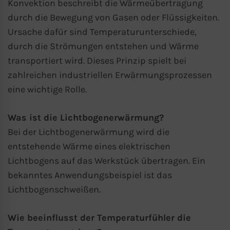
Konvektion beschreibt die Wärmeübertragung
“Cookie-Einstellungen“ ändern, die Sie im
durch die Bewegung von Gasen oder Flüssigkeiten.
Fußbereich der Seite finden. Ergänzende
Ursache dafür sind Temperaturunterschiede,
Informationen finden Sie in unseren
durch die Strömungen entstehen und Wärme
Datenschutzbestimmungen.
transportiert wird. Dieses Prinzip spielt bei
zahlreichen industriellen Erwärmungsprozessen
Wir nutzen Google Analytics, um eine
eine wichtige Rolle.
kontinuierliche Analyse und statistische
Auswertung der Website zu erhalten, um
Was ist die Lichtbogenerwärmung?
die Website und das Nutzererlebnis zu
Bei der Lichtbogenerwärmung wird die
verbessern. Dabei wird das
entstehende Wärme eines elektrischen
Nutzerverhalten an Google LLC
Lichtbogens auf das Werkstück übertragen. Ein
übermittelt und die besuchten Seiten, die
bekanntes Anwendungsbeispiel ist das
Verweildauer auf der Seite und die
Lichtbogenschweißen.
Interaktion verarbeitet, die von Google zu
eigenen Zwecken, zur Profilbildung und
Wie beeinflusst der Temperaturfühler die
zur Verknüpfung mit anderen