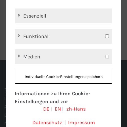
Wir freuen uns!
Essenziell
Funktional
Zum Kontaktformular
Medien
Individuelle Cookie-Einstellungen speichern
Zertifizierung
Informationen zu Ihren Cookie-
Impressum
Einstellungen und zur
AGB
DE
|
EN
|
zh-Hans
Datenübertragung in die USA bei der
Datenschutz
Nutzung von Google-Diensten
Datenschutz
|
Impressum
Datenschutz Einstellung
Wir verwenden Cookies auf unserer