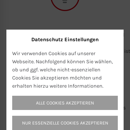
Den aktuellen Umbruch und die Forschung- und
Datenschutz Einstellungen
Entwicklungsprojekte der OEM erfordern
Kompetenzen und Erfahrung der Zulieferer. T+H is
Wir verwenden Cookies auf unserer
als Entwicklungs- und Systempartner in
Webseite. Nachfolgend können Sie wählen,
zahlreichen Projekten involviert und steht im
ob und ggf. welche nicht-essenziellen
engen Austausch mit den
Cookies Sie akzeptieren möchten und
Entwicklungsabteilungen beim Automotive-
erhalten hierzu weitere Informationen.
Kunden.
ALLE COOKIES AKZEPTIEREN
Was können wir für Sie tun? Nehmen Sie mit uns
Kontakt
auf und nennen Sie uns Ihre
NUR ESSENZIELLE COOKIES AKZEPTIEREN
Anforderungen.