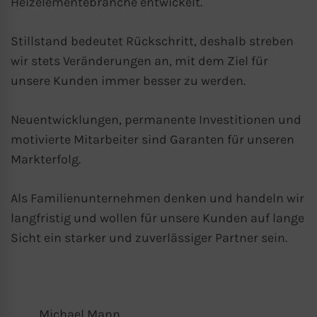
Heizelementebranche entwickelt.
betreiben (“essential”). Alle anderen
Cookies werden nur gesetzt, wenn Sie
Stillstand bedeutet Rückschritt, deshalb streben
ihrer Verwendung zustimmen (z. B. für
wir stets Veränderungen an, mit dem Ziel für
Google Maps).
unsere Kunden immer besser zu werden.
Über die Auswahl bestimmter Cookies in
Neuentwicklungen, permanente Investitionen und
den Akkordeon-Elementen können Sie
motivierte Mitarbeiter sind Garanten für unseren
wählen, ob Sie “nur wesentliche Cookies”,
Markterfolg.
“alle Cookies akzeptieren“ oder
“individuelle Cookie-Einstellungen
Als Familienunternehmen denken und handeln wir
speichern“ möchten.
langfristig und wollen für unsere Kunden auf lange
Sicht ein starker und zuverlässiger Partner sein.
Die Zustimmung zur Verwendung von
nicht essentiellen Cookies ist freiwillig.
Sie können Ihre Einstellungen auch
nachträglich über die Schaltfläche
Michael Mann