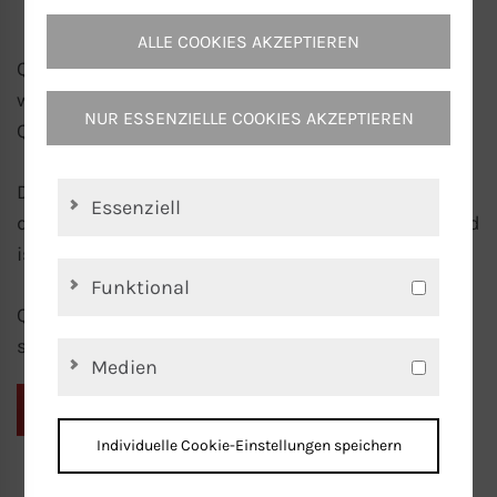
ALLE COOKIES AKZEPTIEREN
Quality made by T+H – unter diesem Motto setzen
wir alles daran, dass T+H Produkte höchste
NUR ESSENZIELLE COOKIES AKZEPTIEREN
Qualitätsansprüche erfüllen.
Die Türk+Hillinger Gruppe verfügt über ein
Essenziell
durchgängiges Qualitätsmanagement-System und
ist nach
DIN ISO EN 9001
zertifiziert.
Funktional
Quality made by T+H – darauf können Sie
sich verlassen!
Medien
PDF HERUNTERLADEN
Individuelle Cookie-Einstellungen speichern