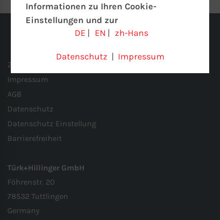
Informationen zu Ihren Cookie-
Einstellungen und zur
DE
|
EN
|
zh-Hans
Datenübertragung in die USA bei der
Nutzung von Google-Diensten
Datenschutz
|
Impressum
Wir verwenden Cookies auf unserer
Zertifizierung
Website. Einige Cookies sind absolut
Impressum
notwendig, um unsere Website zu
AGB
betreiben (“essential”). Alle anderen
Datenschutz
Cookies werden nur gesetzt, wenn Sie
Datenschutz Einstellung
ihrer Verwendung zustimmen (z. B. für
Barrierefreiheit
Google Maps).
Türk+Hillinger GmbH
Über die Auswahl bestimmter Cookies in
Föhrenstr. 20
den Akkordeon-Elementen können Sie
78532 Tuttlingen
wählen, ob Sie “nur wesentliche Cookies”,
Germany
“alle Cookies akzeptieren“ oder