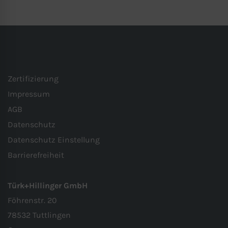
essenzielle Cookies akzeptieren“ klicken,
findet die oben beschriebene
Übertragung nicht statt.
Zertifizierung
Impressum
AGB
Datenschutz
Datenschutz Einstellung
Barrierefreiheit
Türk+Hillinger GmbH
Föhrenstr. 20
78532 Tuttlingen