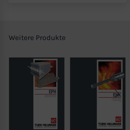
Indem Sie das mit den Google-Diensten
verbundene Cookie akzeptieren, stimmen
Sie gemäß Art. 49 Abs. 1 S. 1 lit. a DSGVO
Weitere Produkte
ein, dass Ihre Daten in den USA durch
Google verarbeitet werden. Die USA
werden vom Europäischen Gerichtshof
als ein Land mit einem nach EU-
Standards unzureichenden
Datenschutzniveau eingestuft.
Es besteht insbesondere das Risiko, dass
Ihre Daten von US-Behörden zu Kontroll-
und Überwachungszwecken,
möglicherweise ohne Rechtsmittel,
verarbeitet werden. Wenn Sie auf “Nur