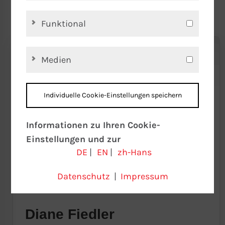
Funktional
Medien
Individuelle Cookie-Einstellungen speichern
Informationen zu Ihren Cookie-
Einstellungen und zur
DE
|
EN
|
zh-Hans
Datenübertragung in die USA bei der
Nutzung von Google-Diensten
Datenschutz
|
Impressum
Wir verwenden Cookies auf unserer
Website. Einige Cookies sind absolut
notwendig, um unsere Website zu
Diane Fiedler
betreiben (“essential”). Alle anderen