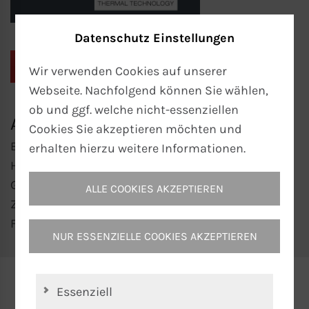
Datenschutz Einstellungen
PDF HERUNTERLADEN
Wir verwenden Cookies auf unserer
Webseite. Nachfolgend können Sie wählen,
ob und ggf. welche nicht-essenziellen
ANWENDUNG
Cookies Sie akzeptieren möchten und
Beheizung von Oberflächen, z.B. Heizkessel,
erhalten hierzu weitere Informationen.
Heizrahmen, Heizplatten, Stanzformen,
Gießformen; als Frostschutz bei
ALLE COOKIES AKZEPTIEREN
Zuführeinrichtungen, Schütten,
Flüssigkeitsbehältern.
NUR ESSENZIELLE COOKIES AKZEPTIEREN
Essenziell
Ihre Ansprechpartner