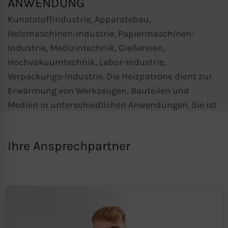
ANWENDUNG
Kunststoffindustrie, Apparatebau,
Holzmaschinen-Industrie, Papiermaschinen-
Industrie, Medizintechnik, Gießereien,
Hochvakuumtechnik, Labor-Industrie,
Verpackungs-Industrie. Die Heizpatrone dient zur
Erwärmung von Werkzeugen, Bauteilen und
Medien in unterschiedlichen Anwendungen. Sie ist
für die zuverlässige Beheizung konzipiert und
kann in Verbindung mit einem Regler oder
Ihre Ansprechpartner
Temperaturregler betrieben werden, um eine
präzise und konstante Temperatureinstellung
sicherzustellen.