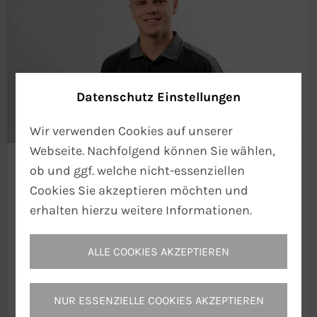
Datenschutz Einstellungen
Wir verwenden Cookies auf unserer
Webseite. Nachfolgend können Sie wählen,
ob und ggf. welche nicht-essenziellen
Lucas Denger
Cookies Sie akzeptieren möchten und
Sachbearbeitung
erhalten hierzu weitere Informationen.
– Hochleistungs-Heizpatronen
HLP
– Leichtverdichtete Heizpatronen
PMV
ALLE COOKIES AKZEPTIEREN
Telefon:
+49 (0) 74 61-70 14 – 143
Fax: +49 (0) 74 61-70 14 – 155
E-Mail:
denger@tuerk-hillinger.de
NUR ESSENZIELLE COOKIES AKZEPTIEREN