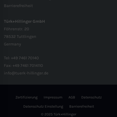
Barrierefreiheit
Türk+Hillinger GmbH
Föhrenstr. 20
78532 Tuttlingen
Germany
Tel:
+49 7461 70140
Fax:
+49 7461 7014110
info@tuerk-hillinger.de
Zertifizierung
Impressum
AGB
Datenschutz
Datenschutz Einstellung
Barrierefreiheit
© 2025 Türk+Hillinger