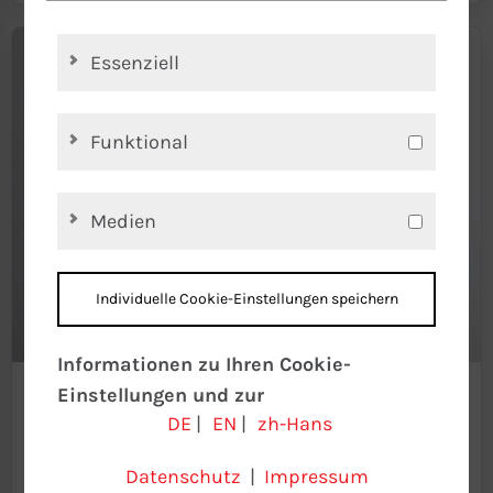
Essenziell
Funktional
Medien
Individuelle Cookie-Einstellungen speichern
Informationen zu Ihren Cookie-
Einstellungen und zur
Emily Hermes
DE
|
EN
|
zh-Hans
Datenübertragung in die USA bei der
Sachbearbeitung
Nutzung von Google-Diensten
Datenschutz
|
Impressum
– Hochleistungs-Heizpatronen
Wir verwenden Cookies auf unserer
HLP