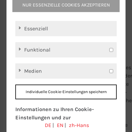
NUR ESSENZIELLE COOKIES AKZEPTIEREN
eine hocheffiziente Energieübertragung auf das
beheizte Medium garantieren und dabei die
Anforderungen an Dichtheit und Lebensdauer
Essenziell
erfüllen.
Diesel-PKW-Nachrüstung
Funktional
Die aktuellen Diskussionen um die Diesel-PKW-
Nachrüstung sind im vollen Gange. Aktuell geht es
Medien
dabei vor allem um die Vermeidung von drohende
Fahrverboten in den Innenstädten. Ansatzpunkte
hierfür sind Nachrüstkonzepte sowohl software-
Individuelle Cookie-Einstellungen speichern
als auch hardwareseitig, wie die z. B. nachträgliche
Ausstattung mit Katalysatoren oder andere.
Informationen zu Ihren Cookie-
Einstellungen und zur
Zielführende Maßnahmen auf der Hardwareseite
DE
|
EN
|
zh-Hans
Datenübertragung in die USA bei der