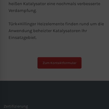
Die Zustimmung zur Verwendung von
heißen Katalysator eine nochmals verbesserte
nicht essentiellen Cookies ist freiwillig.
Verdampfung.
Sie können Ihre Einstellungen auch
nachträglich über die Schaltfläche
Türk+Hillinger Heizelemente finden rund um die
“Cookie-Einstellungen“ ändern, die Sie im
Anwendung beheizter Katalysatoren Ihr
Fußbereich der Seite finden. Ergänzende
Einsatzgebiet.
Informationen finden Sie in unseren
Datenschutzbestimmungen.
Wir nutzen Google Analytics, um eine
Zum Kontaktformular
kontinuierliche Analyse und statistische
Auswertung der Website zu erhalten, um
die Website und das Nutzererlebnis zu
verbessern. Dabei wird das
Nutzerverhalten an Google LLC
übermittelt und die besuchten Seiten, die
Zertifizierung