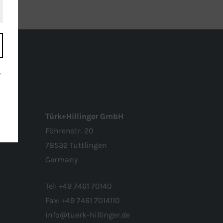
r
Türk+Hillinger GmbH
Föhrenstr. 20
r
78532 Tuttlingen
r
Germany
Tel:
+49 7461 70140
Fax:
+49 7461 7014110
info@tuerk-hillinger.de