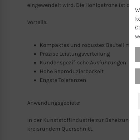
eingewendelt wird. Die Hohlpatrone ist opti
W
k
Vorteile:
C
w
Kompaktes und robustes Bauteil mit 
Präzise Leistungsverteilung
Kundenspezifische Ausführungen
Hohe Reproduzierbarkeit
Engste Toleranzen
Anwendungsgebiete:
In der Kunststoffindustrie zur Beheizung v
kreisrundem Querschnitt.