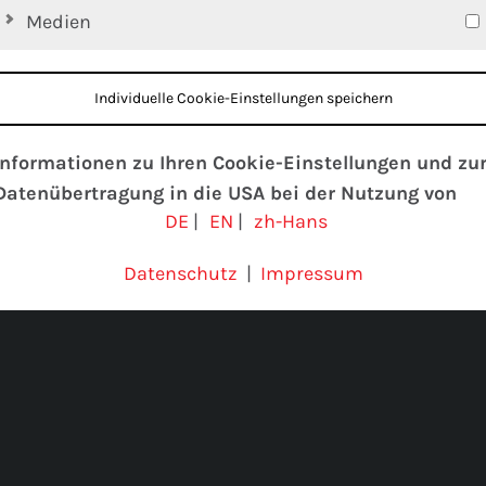
Medien
Individuelle Cookie-Einstellungen speichern
Informationen zu Ihren Cookie-Einstellungen und zu
Datenübertragung in die USA bei der Nutzung von
DE
|
EN
|
zh-Hans
Google-Diensten
Wir verwenden Cookies auf unserer Website. Einige
Datenschutz
|
Impressum
Cookies sind absolut notwendig, um unsere Website zu
betreiben (“essential”). Alle anderen Cookies werden nu
gesetzt, wenn Sie ihrer Verwendung zustimmen (z. B. fü
Google Maps).
Über die Auswahl bestimmter Cookies in den
Akkordeon-Elementen können Sie wählen, ob Sie “nur