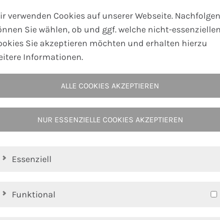
onal mit oder ohne
Thermoelement
lieferbar.
ir verwenden Cookies auf unserer Webseite. Nachfolge
önnen Sie wählen, ob und ggf. welche nicht-essenzielle
ookies Sie akzeptieren möchten und erhalten hierzu
eitere Informationen.
geringen Wandstärken
ALLE COOKIES AKZEPTIEREN
NUR ESSENZIELLE COOKIES AKZEPTIEREN
Essenziell
on
Düsen
und Heißkanalwerkzeugen, Beheizung von Flüss
Funktional