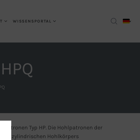
T
WISSENSPORTAL
| HPQ
PQ
hlpatronen Typ HP
. Die Hohlpatronen der
 eines zylindrischen Hohlkörpers