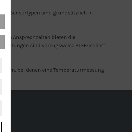
Beide Sensortypen sind grundsätzlich in
elle Ansprechzeiten bieten die
chsleitungen
sind vorzugsweise PTFE-isoliert
ungen, bei denen eine
Temperaturmessung