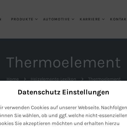
N
PRODUKTE
AUTOMOTIVE
KARRIERE
KONTAK
Thermoelement
Home
Heizelemente-Lexikon
Thermoelement
Datenschutz Einstellungen
ir verwenden Cookies auf unserer Webseite. Nachfolge
önnen Sie wählen, ob und ggf. welche nicht-essenzielle
eichnet, sind ein wesentlicher Bestandteil jedes gereg
ookies Sie akzeptieren möchten und erhalten hierzu
erschiedene Bauformen und Fühlertypen zur Verfügung.