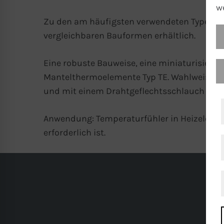
w
Zu den am häufigsten verwendeten Typen z
vergleichbaren Bauformen erhältlich.
Eine robuste Bauweise, eine miniaturisiert
Mantelthermoelemente
Typ TE. Wahlweise in
und mit einem Drahtgeflechtsschlauch vers
Anwendung:
Temperaturfühler
in
Heizeleme
erforderlich ist.