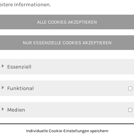
eitere Informationen.
ählen
Thermoelemente (TE)
sowie
Widerstandsfühler
. 
ALLE COOKIES AKZEPTIEREN
e und
feuchtigkeitsgeschützte
Anschlusshülse sowie schn
NUR ESSENZIELLE COOKIES AKZEPTIEREN
 isolierter oder geerdeter Ausführung lieferbar.
Ausglei
ehen.
Essenziell
nten
, insb. in der
Kunststoffindustrie
, sonstige Anwend
Funktional
Medien
Individuelle Cookie-Einstellungen speichern