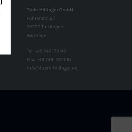
Türk+Hillinger GmbH
r
Föhrenstr. 20
78532 Tuttlingen
Germany
Tel:
+49 7461 70140
r
Fax:
+49 7461 7014110
r
info@tuerk-hillinger.de
n