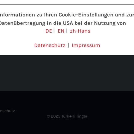
Informationen zu Ihren Cookie-Einstellungen und zu
Datenübertragung in die USA bei der Nutzung von
DE
|
EN
|
zh-Hans
Google-Diensten
Wir verwenden Cookies auf unserer Website. Einige
Datenschutz
|
Impressum
Cookies sind absolut notwendig, um unsere Website zu
betreiben (“essential”). Alle anderen Cookies werden nu
gesetzt, wenn Sie ihrer Verwendung zustimmen (z. B. fü
Google Maps).
Über die Auswahl bestimmter Cookies in den
Akkordeon-Elementen können Sie wählen, ob Sie “nur
wesentliche Cookies”, “alle Cookies akzeptieren“ oder
nschutz
“individuelle Cookie-Einstellungen speichern“ möchten.
© 2025 Türk+Hillinger
Die Zustimmung zur Verwendung von nicht essentielle