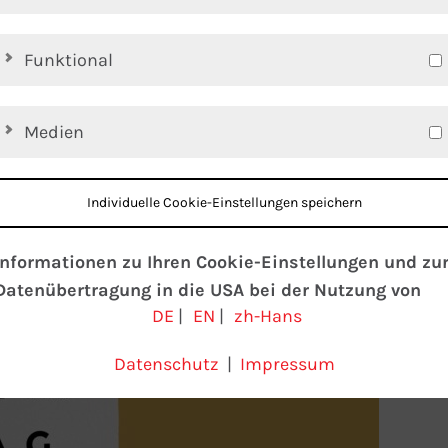
Funktional
Medien
Individuelle Cookie-Einstellungen speichern
Informationen zu Ihren Cookie-Einstellungen und zu
Datenübertragung in die USA bei der Nutzung von
DE
|
EN
|
zh-Hans
Google-Diensten
Wir verwenden Cookies auf unserer Website. Einige
Datenschutz
|
Impressum
Cookies sind absolut notwendig, um unsere Website zu
betreiben (“essential”). Alle anderen Cookies werden nu
gesetzt, wenn Sie ihrer Verwendung zustimmen (z. B. fü