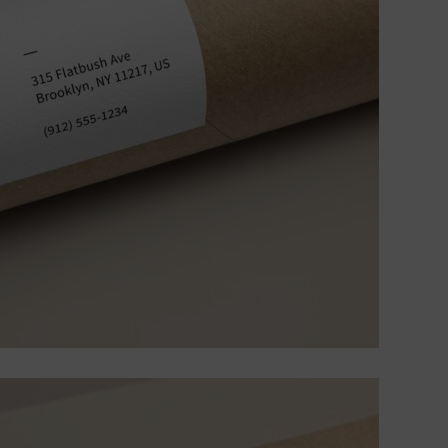
erhalten, um die Website und das Nutzererlebnis zu
verbessern. Dabei wird das Nutzerverhalten an Google
LLC übermittelt und die besuchten Seiten, die
Verweildauer auf der Seite und die Interaktion
verarbeitet, die von Google zu eigenen Zwecken, zur
Profilbildung und zur Verknüpfung mit anderen
Nutzungsdaten verwendet werden.
Indem Sie das mit den Google-Diensten verbundene
Cookie akzeptieren, stimmen Sie gemäß Art. 49 Abs. 1 S. 
lit. a DSGVO ein, dass Ihre Daten in den USA durch
Google verarbeitet werden. Die USA werden vom
Europäischen Gerichtshof als ein Land mit einem nach
EU-Standards unzureichenden Datenschutzniveau
eingestuft.