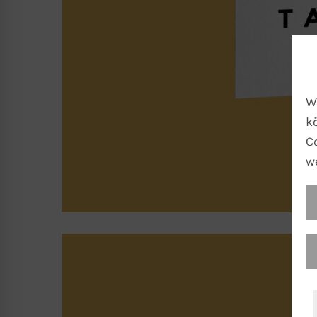
W
k
C
w