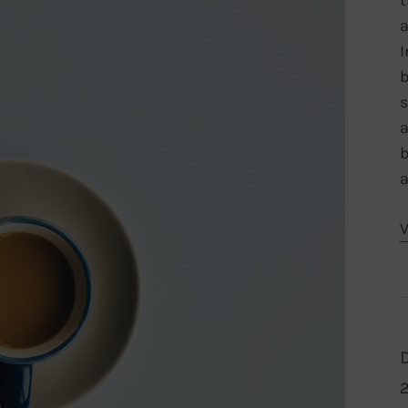
t
a
I
b
s
a
b
a
V
2