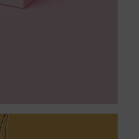
erhalten, um die Website und das Nutzererlebnis zu
verbessern. Dabei wird das Nutzerverhalten an Google
LLC übermittelt und die besuchten Seiten, die
Verweildauer auf der Seite und die Interaktion
verarbeitet, die von Google zu eigenen Zwecken, zur
Profilbildung und zur Verknüpfung mit anderen
Nutzungsdaten verwendet werden.
Indem Sie das mit den Google-Diensten verbundene
Cookie akzeptieren, stimmen Sie gemäß Art. 49 Abs. 1 S. 
lit. a DSGVO ein, dass Ihre Daten in den USA durch
Google verarbeitet werden. Die USA werden vom
Europäischen Gerichtshof als ein Land mit einem nach
EU-Standards unzureichenden Datenschutzniveau
eingestuft.