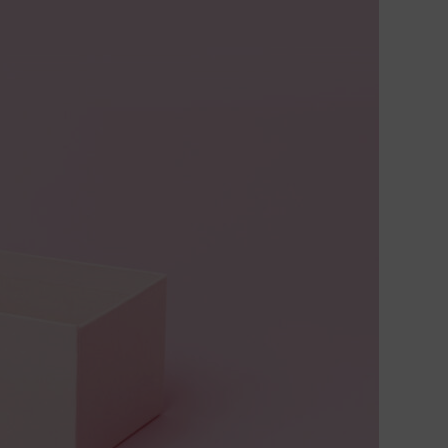
Google Maps).
Über die Auswahl bestimmter Cookies in den
Akkordeon-Elementen können Sie wählen, ob Sie “nur
wesentliche Cookies”, “alle Cookies akzeptieren“ oder
“individuelle Cookie-Einstellungen speichern“ möchten.
Die Zustimmung zur Verwendung von nicht essentielle
Cookies ist freiwillig. Sie können Ihre Einstellungen auc
nachträglich über die Schaltfläche “Cookie-
Einstellungen“ ändern, die Sie im Fußbereich der Seite
finden. Ergänzende Informationen finden Sie in unsere
Datenschutzbestimmungen.
Wir nutzen Google Analytics, um eine kontinuierliche
Analyse und statistische Auswertung der Website zu