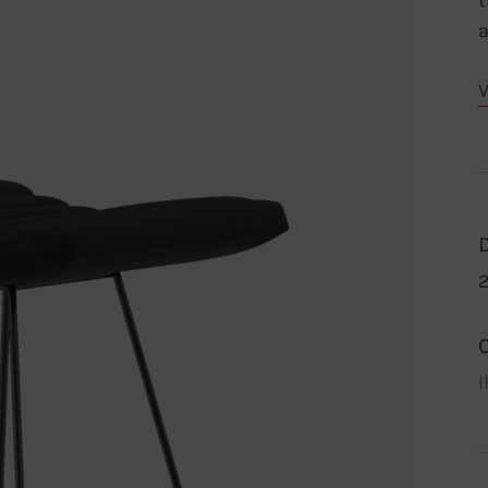
t
a
V
2
I