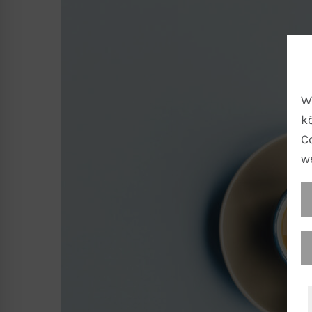
W
k
C
w