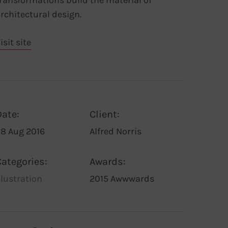
ransformations build the material of
rchitectural design.
isit site
Date:
Client:
8 Aug 2016
Alfred Norris
Categories:
Awards:
llustration
2015 Awwwards