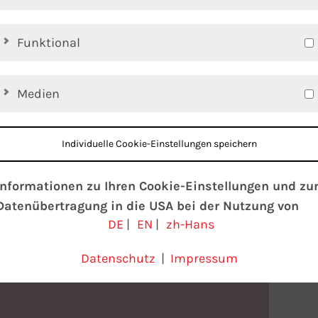
Funktional
Medien
Individuelle Cookie-Einstellungen speichern
Informationen zu Ihren Cookie-Einstellungen und zu
Datenübertragung in die USA bei der Nutzung von
DE
|
EN
|
zh-Hans
Google-Diensten
Wir verwenden Cookies auf unserer Website. Einige
Datenschutz
|
Impressum
Cookies sind absolut notwendig, um unsere Website zu
betreiben (“essential”). Alle anderen Cookies werden nu
gesetzt, wenn Sie ihrer Verwendung zustimmen (z. B. fü