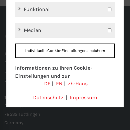
Funktional
Medien
Zertifizierung
Impressum
Individuelle Cookie-Einstellungen speichern
AGB
Datenschutz
Informationen zu Ihren Cookie-
Datenschutz Einstellung
Einstellungen und zur
Barrierefreiheit
DE
|
EN
|
zh-Hans
Datenübertragung in die USA bei der
Nutzung von Google-Diensten
Datenschutz
|
Impressum
Türk+Hillinger GmbH
Wir verwenden Cookies auf unserer
Föhrenstr. 20
Website. Einige Cookies sind absolut
78532 Tuttlingen
notwendig, um unsere Website zu
Germany
betreiben (“essential”). Alle anderen