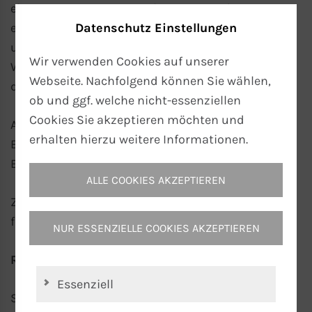
eingesetzt, um Strom zu begrenzen oder
elektrische Energie
Datenschutz Einstellungen
gezielt in
Wärmeenergie
umzuwandeln. Die Einheit des elektrischen
Wir verwenden Cookies auf unserer
Widerstands wird durch das
Omega-Symbol (Ω)
Webseite. Nachfolgend können Sie wählen,
dargestellt.
ob und ggf. welche nicht-essenziellen
Cookies Sie akzeptieren möchten und
Als Formelzeichen wird üblicherweise der
erhalten hierzu weitere Informationen.
Buchstabe R verwendet, der sich vom englischen
Begriff „Resistance“ ableitet.
ALLE COOKIES AKZEPTIEREN
Zur Berechnung des
ohmschen Widerstands
gilt
folgende Formel:
NUR ESSENZIELLE COOKIES AKZEPTIEREN
R =
U
/
I
Essenziell
Siehe auch „Ohm“.