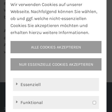
auch bei extremer Belastung nicht. Die
Wir verwenden Cookies auf unserer
Wärmeübertragung
zum Medium erfolgt
Webseite. Nachfolgend können Sie wählen,
berührungslos über
Strahlung
.
ob und ggf. welche nicht-essenziellen
Cookies Sie akzeptieren möchten und
Anwendungsgebiete: Trocknen, einbrennen oder
erhalten hierzu weitere Informationen.
aushärten von Pulverbeschichtungen, Lacken, o.ä.;
Anwendungen im Lebensmittelbereich, Tiefziehen
ALLE COOKIES AKZEPTIEREN
von Kunststoffen
NUR ESSENZIELLE COOKIES AKZEPTIEREN
Essenziell
Funktional
Zertifizierung