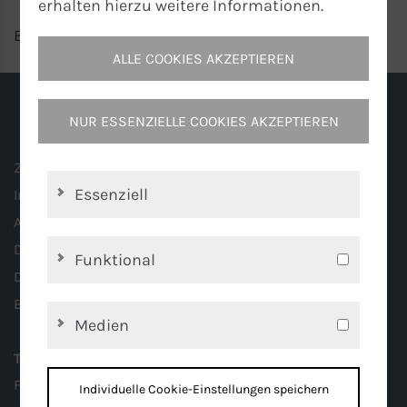
erhalten hierzu weitere Informationen.
Beispiel: Mikrowelle
ALLE COOKIES AKZEPTIEREN
NUR ESSENZIELLE COOKIES AKZEPTIEREN
Zertifizierung
Essenziell
Impressum
AGB
Datenschutz
Funktional
Datenschutz Einstellung
Barrierefreiheit
Medien
Türk+Hillinger GmbH
Föhrenstr. 20
Individuelle Cookie-Einstellungen speichern