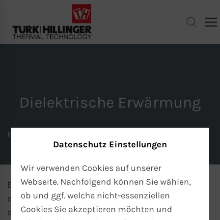
Dielektrische Erwärmung
Home
Heizelemente-Lexikon
Datenschutz Einstellungen
Dielektrische Erwärmung
Wir verwenden Cookies auf unserer
Webseite. Nachfolgend können Sie wählen,
Ein elektrisches Wechselfeld erzeugt in dem zu
ob und ggf. welche nicht-essenziellen
erwärmenden Gut Wirbelströme, die das Gut
Cookies Sie akzeptieren möchten und
erwärmen.