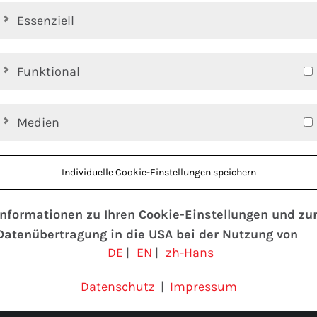
Essenziell
Funktional
Medien
Individuelle Cookie-Einstellungen speichern
Informationen zu Ihren Cookie-Einstellungen und zu
Datenübertragung in die USA bei der Nutzung von
DE
|
EN
|
zh-Hans
Google-Diensten
Wir verwenden Cookies auf unserer Website. Einige
Datenschutz
|
Impressum
Cookies sind absolut notwendig, um unsere Website zu
betreiben (“essential”). Alle anderen Cookies werden nu