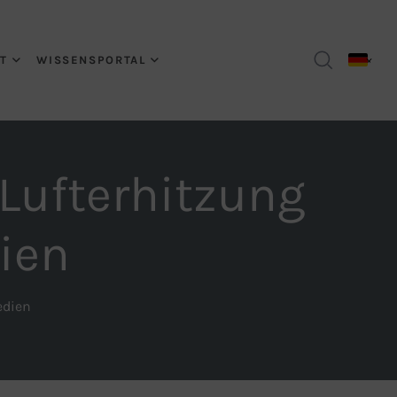
T
WISSENSPORTAL
 Lufterhitzung
ien
edien