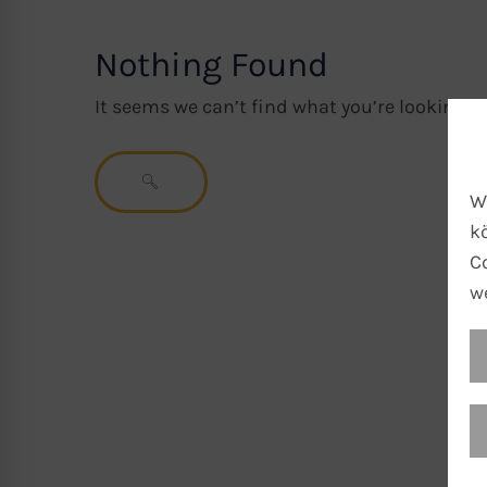
Nothing Found
It seems we can’t find what you’re looking f
Search
SEARCH
for:
W
k
C
w