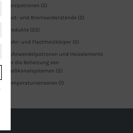
Heizpatronen (5)
Last- und Bremswiderstände (2)
Produkte (23)
Rohr- und Flachheizkörper (5)
Rohrwendelpatronen und Heizelemente
für die Beheizung von
Heißkanalsystemen (3)
Temperatursensoren (1)
r
r