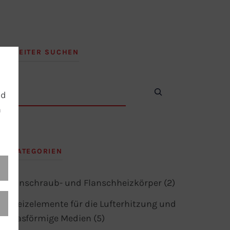
WEITER SUCHEN
Weiter
nd
Suchen
n
KATEGORIEN
Einschraub- und Flanschheizkörper (2)
Heizelemente für die Lufterhitzung und
gasförmige Medien (5)