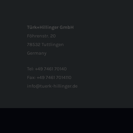
r
Türk+Hillinger GmbH
Föhrenstr. 20
78532 Tuttlingen
Germany
Tel:
+49 7461 70140
n
Fax:
+49 7461 7014110
h
info@tuerk-hillinger.de
n